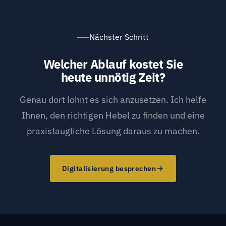
Abläufe schwer nachvollziehbar.
Team und baut auf einer sauberen Grundlage
auf.
Nächster Schritt
Welcher Ablauf kostet Sie
heute unnötig Zeit?
Genau dort lohnt es sich anzusetzen. Ich helfe
Ihnen, den richtigen Hebel zu finden und eine
praxistaugliche Lösung daraus zu machen.
Digitalisierung besprechen