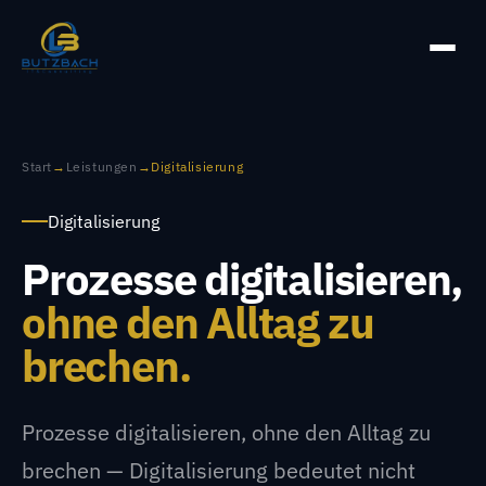
Leistungen
Start
→
Leistungen
→
Digitalisierung
IT Consulting & Strategie
Digitalisierung
Server & Infrastruktur
Prozesse digitalisieren,
Digitalisierung
ohne den Alltag zu
Apps- & Webentwicklung
brechen.
Hosting
IT Support
Prozesse digitalisieren, ohne den Alltag zu
brechen — Digitalisierung bedeutet nicht