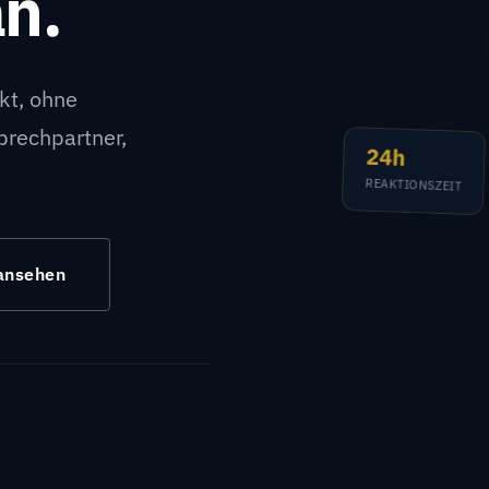
an.
ekt, ohne
prechpartner,
24h
REAKTIONSZEIT
 ansehen